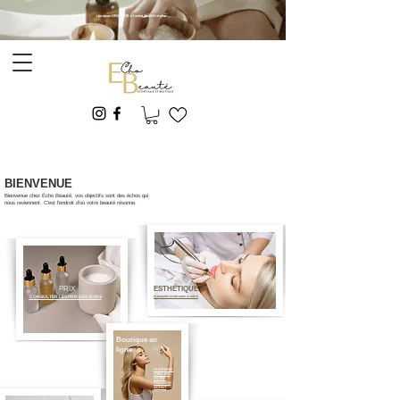
Livraison GRATUITE à l'achat de 150$ et plus
E&A -ESTHÉTIQUE
BIENVENUE
Bienvenue chez Écho Beauté, vos objectifs sont des échos qui
nous reviennent. C'est l'endroit d'où
votre beauté résonne.
PRIX
ESTHÉTIQUE
CONSULTER LES PRIX DES SOINS
PLUSIEURS AVANTAGES CLIENTS
Boutique en
ligne
SURPRISE
LORS DE
VOTRE
PREMIER
ACHAT