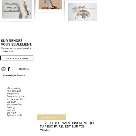
RELAXATION
BLOG
MASSAGE
LIRE LE BLOGUE POUR DES ASTUCES
DÉTENTE INCLUS
INÉDITES!
SUR RENDEZ-
VOUS SEULEMENT.
Découvrez comment prendre
rendez-vous.
Prendre rendez-vous
418-570-9992
echobeaute@outlook.com
Microblading
Microshading
Maquillage
Permanent (
yeux
,
lèvres
,
sourcils
)
Lip Blush
Microneedling
Peeling
Lash Lift
Brow Lift
Épilation au fil
Consultation soins
LE PLUS BEL INVESTISSEMENT QUE
TU PEUX FAIRE, EST SUR TOI-
MÊME.