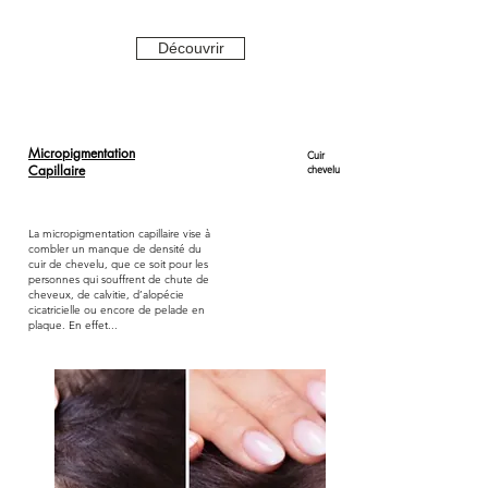
Découvrir
Micropigmentation
Cuir
Capillaire
chevelu
La micropigmentation capillaire vise à
combler un manque de densité du
cuir de chevelu, que ce soit pour les
personnes qui souffrent de chute de
cheveux, de calvitie, d’alopécie
cicatricielle ou encore de pelade en
plaque. En effet...