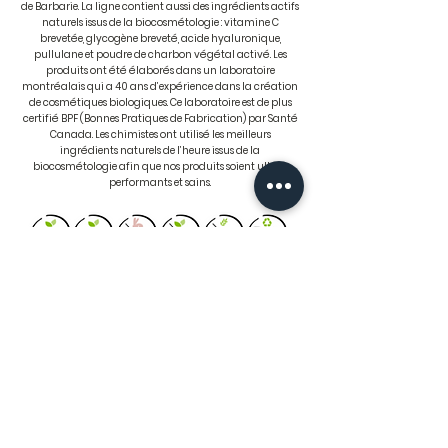
de Barbarie. La ligne contient aussi des ingrédients actifs
naturels issus de la biocosmétologie : vitamine C
brevetée, glycogène breveté, acide hyaluronique,
pullulane et poudre de charbon végétal activé. Les
produits ont été élaborés dans un laboratoire
montréalais qui a 40 ans d’expérience dans la création
de cosmétiques biologiques. Ce laboratoire est de plus
certifié BPF (Bonnes Pratiques de Fabrication) par Santé
Canada. Les chimistes ont utilisé les meilleurs
ingrédients naturels de l’heure issus de la
biocosmétologie afin que nos produits soient ultra-
performants et sains.
Suivez-nous!
Informations
Modes de paiement
S'inscrire à l'infolettre
echobeaute@outlook.com
FAQ
1280 rue du Blizzard suite
Conditions générales
#100 G2K 0J1
Politique de confidentialité
GOrendezvous
Livraison
Téléphone
Take-Out
Facebook
Politique de rendez-vous