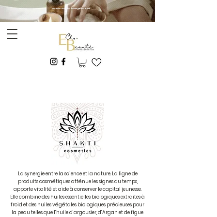
Livraison GRATUITE à l'achat de 150$ et plus
E&A -ESTHÉTIQUE
La synergie entre la science et la nature. La ligne de
produits cosmétiques atténue les signes du temps,
apporte vitalité et aide à conserver le capital jeunesse.
Elle combine des huiles essentielles biologiques extraites à
froid et des huiles végétales biologiques précieuses pour
la peau telles que l’huile d’argousier, d’Argan et de figue