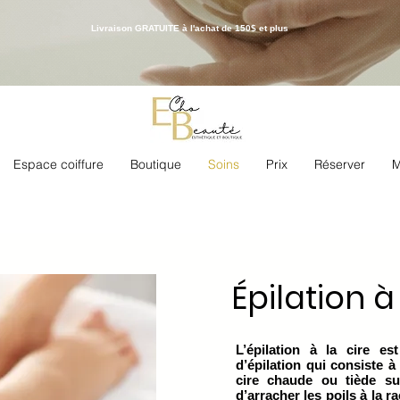
Livraison GRATUITE à l'achat de 150$ et plus
Espace coiffure
Boutique
Soins
Prix
Réserver
M
Épilation à
L’épilation à la cire e
d’épilation qui consiste à
cire chaude ou tiède su
d’arracher les poils à la ra