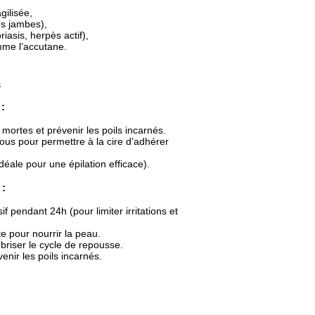
gilisée,
es jambes),
asis, herpès actif),
me l’accutane.
s
:
s mortes et prévenir les poils incarnés.
vous pour permettre à la cire d’adhérer
déale pour une épilation efficace).
 :
sif pendant 24h (pour limiter irritations et
e pour nourrir la peau.
briser le cycle de repousse.
enir les poils incarnés.