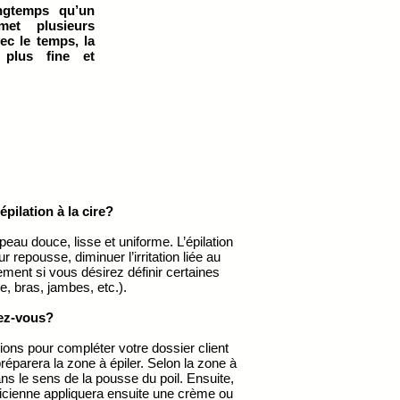
ngtemps qu’un
met plusieurs
ec le temps, la
 plus fine et
pilation à la cire?
eau douce, lisse et uniforme. L’épilation
eur repousse, diminuer l’irritation liée au
ement si vous désirez définir certaines
e, bras, jambes, etc.).
ez-vous?
ions pour compléter votre dossier client
 préparera la zone à épiler. Selon la zone à
ans le sens de la pousse du poil. Ensuite,
echnicienne appliquera ensuite une crème ou