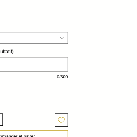
ltatif)
0/500
mander et payer