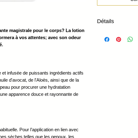
Détails
nte magistrale pour le corps? La lotion
- Texture crémeuse et v
rmera à vos attentes; avec son odeur
- Faite à partir d’ingréd
é.
- 100% végans et 100%
- Sans gluten et sans p
- Faite au Canada
- À utiliser sur le corps
- Fragrance apaisante 
e et infusée de puissants ingrédients actifs
- Texture crémeuse et v
uile d'avocat, de l'Aloès, ainsi que de la
- Utiliser la lotion qu
a peau pour procurer une hydratation
bronzage
u une apparence douce et rayonnante de
- Lotion corporelle ult
abituelle. Pour l’application en lien avec
ones sèches telles que les genoux, les