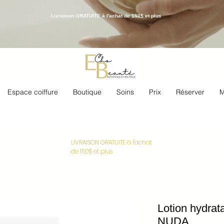
Livraison GRATUITE à l'achat de 150$ et plus
Espace coiffure
Boutique
Soins
Prix
Réserver
M
LIVRAISON GRATUITE à l'achat
de 150$ et plus
Lotion hydrat
NUDA