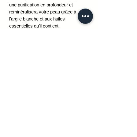
une purification en profondeur et
reminéralisera votre peau grâce à
l’argile blanche et aux huiles
essentielles qu’il contient.
Utilisation :
Vous devez appliquer le masque une
fois par semaine. Assurez-vous que
votre peau soit nettoyée avant toute
application. Ensuite, vous devez le
laisser agir durant 10 minutes. Pour
terminer, vous devez rincer et sécher
votre visage.
Détails
Indications :
- Pour tous les types de peau